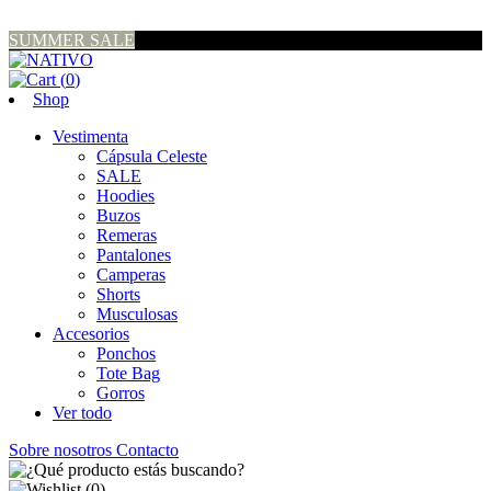
SUMMER SALE
(
0
)
Shop
Vestimenta
Cápsula Celeste
SALE
Hoodies
Buzos
Remeras
Pantalones
Camperas
Shorts
Musculosas
Accesorios
Ponchos
Tote Bag
Gorros
Ver todo
Sobre nosotros
Contacto
(
0
)