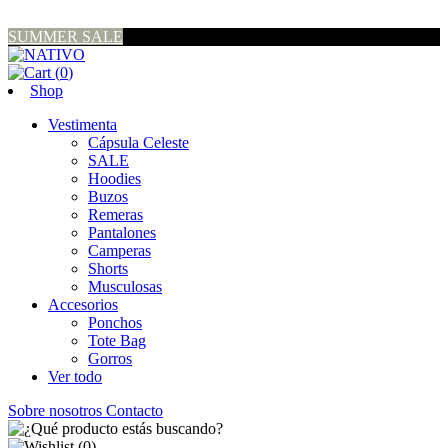
SUMMER SALE
(
0
)
Shop
Vestimenta
Cápsula Celeste
SALE
Hoodies
Buzos
Remeras
Pantalones
Camperas
Shorts
Musculosas
Accesorios
Ponchos
Tote Bag
Gorros
Ver todo
Sobre nosotros
Contacto
(
0
)