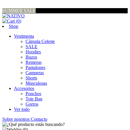
SUMMER SALE
(
0
)
Shop
Vestimenta
Cápsula Celeste
SALE
Hoodies
Buzos
Remeras
Pantalones
Camperas
Shorts
Musculosas
Accesorios
Ponchos
Tote Bag
Gorros
Ver todo
Sobre nosotros
Contacto
(
0
)