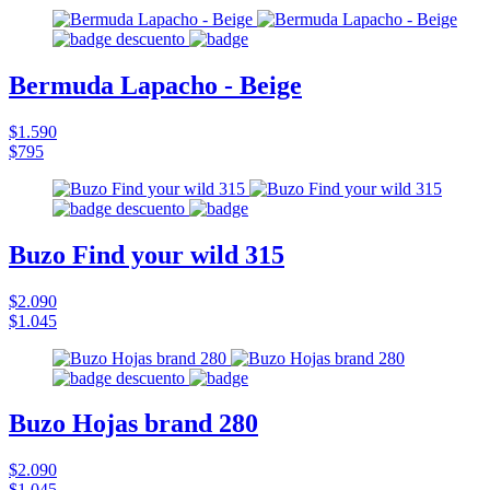
Bermuda Lapacho - Beige
$1.590
$795
Buzo Find your wild 315
$2.090
$1.045
Buzo Hojas brand 280
$2.090
$1.045