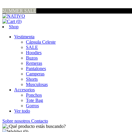
SUMMER SALE
(
0
)
Shop
Vestimenta
Cápsula Celeste
SALE
Hoodies
Buzos
Remeras
Pantalones
Camperas
Shorts
Musculosas
Accesorios
Ponchos
Tote Bag
Gorros
Ver todo
Sobre nosotros
Contacto
(
0
)