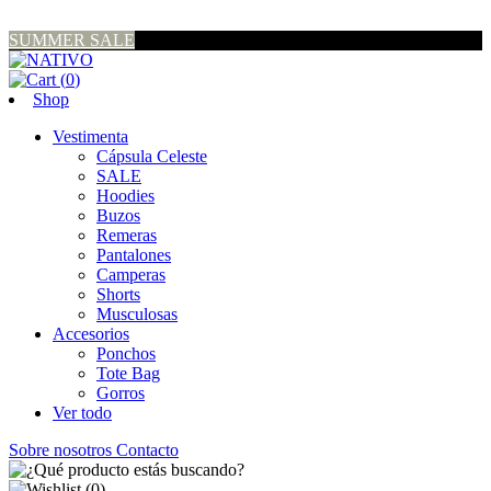
SUMMER SALE
(
0
)
Shop
Vestimenta
Cápsula Celeste
SALE
Hoodies
Buzos
Remeras
Pantalones
Camperas
Shorts
Musculosas
Accesorios
Ponchos
Tote Bag
Gorros
Ver todo
Sobre nosotros
Contacto
(
0
)