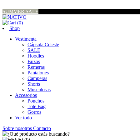
SUMMER SALE
(
0
)
Shop
Vestimenta
Cápsula Celeste
SALE
Hoodies
Buzos
Remeras
Pantalones
Camperas
Shorts
Musculosas
Accesorios
Ponchos
Tote Bag
Gorros
Ver todo
Sobre nosotros
Contacto
(
0
)